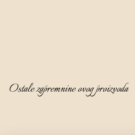
područja, a pripremamo je na bazi destilata jabuke, 
tromjesečnim taloženjem cvjetnog meda.
Krasne je medeno žute boje, bistra i gusta, privlačnog i 
dopadljivog mirisa na kojemu dominira nota cvjetnog meda, 
praćena notom bijelog cvijeća i zrele breskve. Finoga je 
poluslatkog okusa, zaokružena i posebno šarmantna.
Aura medenicu preporučamo poslužiti kao aperitiv, ohlađenu 
na 8 - 10°C, bez leda.
Ostale zapremnine ovog proizvoda