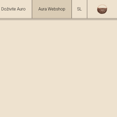
Doživite Auro
Aura Webshop
SL
ji
/
Medica
hol
1 %