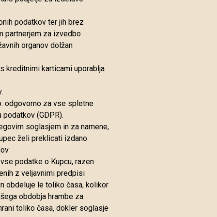
ih podatkov ter jih brez
im partnerjem za izvedbo
ržavnih organov dolžan
 s kreditnimi karticami uporablja
.
o. odgovorno za vse spletne
tvu podatkov (GDPR).
 njegovim soglasjem in za namene,
pec želi preklicati izdano
lov
 vse podatke o Kupcu, razen
čenih z veljavnimi predpisi
 obdeluje le toliko časa, kolikor
aljšega obdobja hrambe za
ani toliko časa, dokler soglasje