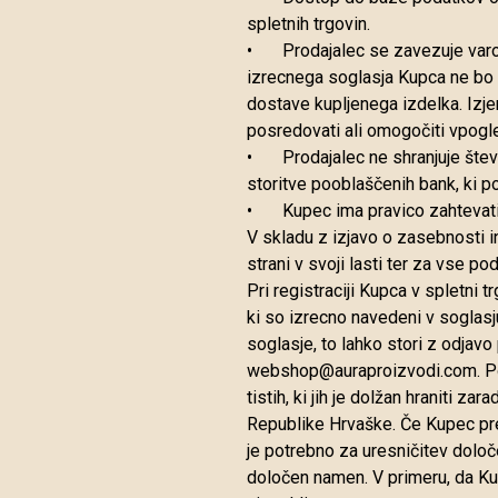
spletnih trgovin.
•
Prodajalec se zavezuje var
izrecnega soglasja Kupca ne bo 
dostave kupljenega izdelka. Izje
posredovati ali omogočiti vpog
•
Prodajalec ne shranjuje števi
storitve pooblaščenih bank, ki po
•
Kupec ima pravico zahtevat
V skladu z izjavo o zasebnosti 
strani v svoji lasti ter za vse 
Pri registraciji Kupca v spletni
ki so izrecno navedeni v soglasj
soglasje, to lahko stori z odjav
webshop@auraproizvodi.com. Po p
tistih, ki jih je dolžan hraniti z
Republike Hrvaške. Če Kupec prej
je potrebno za uresničitev dolo
določen namen. V primeru, da Ku