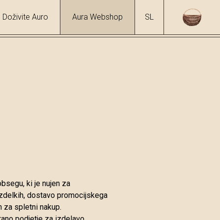
Doživite Auro
Aura Webshop
SL
bsegu, ki je nujen za
 izdelkih, dostavo promocijskega
h za spletni nakup.
rano podjetje za izdelavo