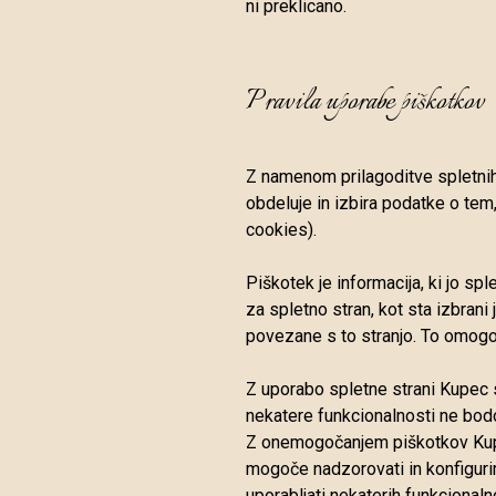
ni preklicano.
Pravila uporabe piškotkov
Z namenom prilagoditve spletnih 
obdeluje in izbira podatke o tem,
cookies).
Piškotek je informacija, ki jo spl
za spletno stran, kot sta izbrani
povezane s to stranjo. To omogoč
Z uporabo spletne strani Kupec s
nekatere funkcionalnosti ne bodo
Z onemogočanjem piškotkov Kupec
mogoče nadzorovati in konfiguri
uporabljati nekaterih funkcionalno