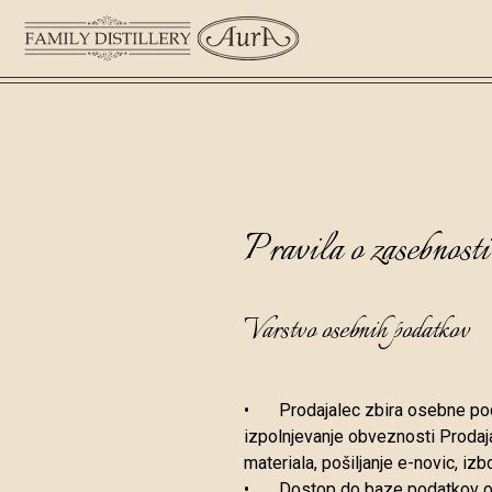
Pravila o zasebnosti
Varstvo osebnih podatkov
•
Prodajalec zbira osebne pod
izpolnjevanje obveznosti Prodaja
materiala, pošiljanje e-novic, iz
•
Dostop do baze podatkov o K