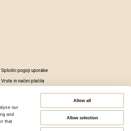
Splošni pogoji uporabe
Vrste in načini plačila
Dostava in prevzem blaga
Allow all
Reklamacije, vračila in pritožbe
alyse our
Pravila o zasebnosti
ing and
Allow selection
r that
Izjava o varnosti spletnega plačevanja