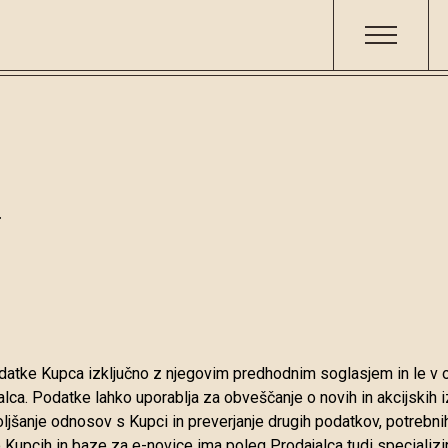
atke Kupca izključno z njegovim predhodnim soglasjem in le v o
lca. Podatke lahko uporablja za obveščanje o novih in akcijskih
boljšanje odnosov s Kupci in preverjanje drugih podatkov, potrebni
upcih in baze za e-novice ima poleg Prodajalca tudi specializi