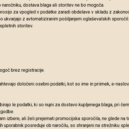
naročniku, dostava blaga ali storitev ne bo mogoča.
aprosijo za vpogled v podatke zaradi obdelave v skladu z zakonod
 ukvarjajo z avtomatiziranim pošiljanjem oglaševalskih sporočil.
spletnih storitev.
goč brez registracije.
htevajo določeni osebni podatki, kot so ime in priimek, e-naslov,
birajo le podatki, ki so nujni za dostavo kupljenega blaga, pri čem
ogodbe.
m izbere, ali želi prejemati promocijska sporočila, ne glede na to, 
i jih uporabnik posreduje ob naročilu, so shranjeni na strežniku sp