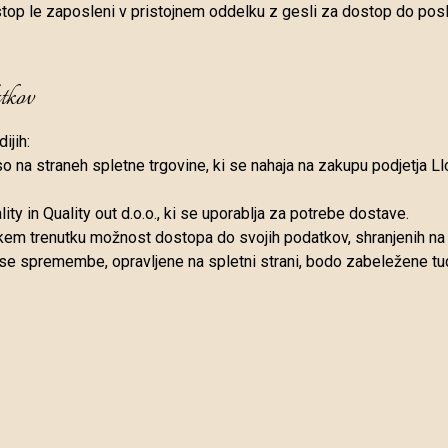
top le zaposleni v pristojnem oddelku z gesli za dostop do po
tkov
ijih:
o na straneh spletne trgovine, ki se nahaja na zakupu podjetja Llo
y in Quality out d.o.o., ki se uporablja za potrebe dostave.
kem trenutku možnost dostopa do svojih podatkov, shranjenih na 
 Vse spremembe, opravljene na spletni strani, bodo zabeležene t