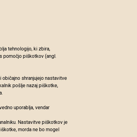
a tehnologijo, ki zbira,
o s pomočjo piškotkov (angl.
ki običajno shranjujejo nastavitve
kalnik pošlje nazaj piškotke,
a.
 vedno uporablja, vendar
nalniku. Nastavitve piškotkov je
 piškotke, morda ne bo mogel