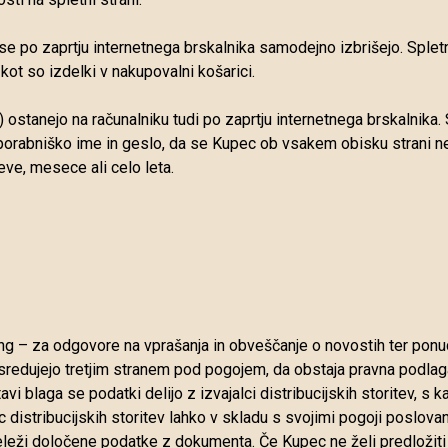
 se po zaprtju internetnega brskalnika samodejno izbrišejo. Spletne
kot so izdelki v nakupovalni košarici.
i) ostanejo na računalniku tudi po zaprtju internetnega brskalnika. 
porabniško ime in geslo, da se Kupec ob vsakem obisku strani ne p
eve, mesece ali celo leta.
g – za odgovore na vprašanja in obveščanje o novostih ter ponu
sredujejo tretjim stranem pod pogojem, da obstaja pravna podla
 blaga se podatki delijo z izvajalci distribucijskih storitev, s k
 distribucijskih storitev lahko v skladu s svojimi pogoji poslov
leži določene podatke z dokumenta. Če Kupec ne želi predložiti 