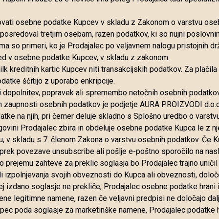
ovati osebne podatke Kupcev v skladu z Zakonom o varstvu osebn
posredoval tretjim osebam, razen podatkov, ki so nujni poslovn
ma so primeri, ko je Prodajalec po veljavnem nalogu pristojnih d
led v osebne podatke Kupcev, v skladu z zakonom.
lk kreditnih kartic Kupcev niti transakcijskih podatkov. Za plačila
datke ščitijo z uporabo enkripcije.
i dopolnitev, popravek ali spremembo netočnih osebnih podatkov
in zaupnosti osebnih podatkov je podjetje AURA PROIZVODI d.o.
podatke na njih, pri čemer deluje skladno s Splošno uredbo o vars
 trgovini Prodajalec zbira in obdeluje osebne podatke Kupca le z
u, v skladu s 7. členom Zakona o varstvu osebnih podatkov. Če Ku
o prek povezave unsubscribe ali pošlje e-poštno sporočilo na nas
rejemu zahteve za preklic soglasja bo Prodajalec trajno uničil
aradi izpolnjevanja svojih obveznosti do Kupca ali obveznosti, dolo
 izdano soglasje ne prekliče, Prodajalec osebne podatke hrani in
čene legitimne namene, razen če veljavni predpisi ne določajo d
pec poda soglasje za marketinške namene, Prodajalec podatke hr