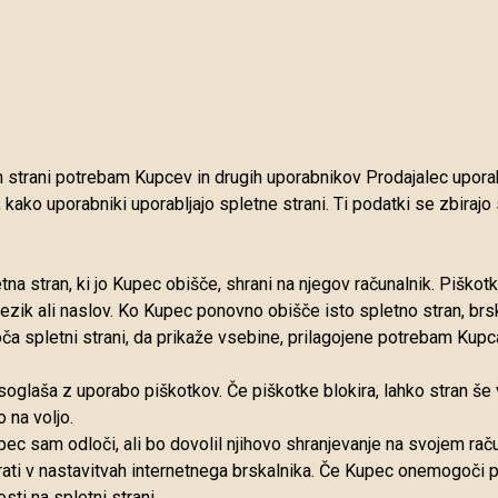
strani potrebam Kupcev in drugih uporabnikov Prodajalec uporablj
 kako uporabniki uporabljajo spletne strani. Ti podatki se zbiraj
etna stran, ki jo Kupec obišče, shrani na njegov računalnik. Piškot
 jezik ali naslov. Ko Kupec ponovno obišče isto spletno stran, brs
a spletni strani, da prikaže vsebine, prilagojene potrebam Kupc
oglaša z uporabo piškotkov. Če piškotke blokira, lahko stran še
 na voljo.
 sam odloči, ali bo dovolil njihovo shranjevanje na svojem raču
rati v nastavitvah internetnega brskalnika. Če Kupec onemogoči
sti na spletni strani.