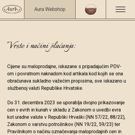
Aura Webshop
Vrste i načini plaćanja:
Cijene su maloprodajne, iskazane s pripadajućim PDV-
om i povratnom naknadom kod artikala kod kojih se ona
obračunava sukladno važećim propisima, sve iskazano u
službenoj valuti Republike Hrvatske.
Do 31. decembra 2023 se uporablja dvojno prikazovanje
cen v evrih in kunah v skladu z Zakonom o uvedbi evra
kot uradne valute v Republiki Hrvaški (NN 57/22, 88/22),
Zakonom o varstvu potrošnikov (NN 19/22, 59/23) ter
Pravilnikom o načinu označevanja maloprodajnih cen in