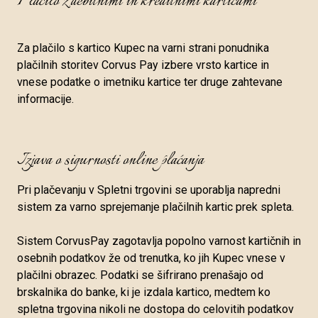
Plačilo z debitnimi in kreditnimi karticami
Za plačilo s kartico Kupec na varni strani ponudnika
plačilnih storitev Corvus Pay izbere vrsto kartice in
vnese podatke o imetniku kartice ter druge zahtevane
informacije.
Izjava o sigurnosti online plaćanja
Pri plačevanju v Spletni trgovini se uporablja napredni
sistem za varno sprejemanje plačilnih kartic prek spleta.
Sistem CorvusPay zagotavlja popolno varnost kartičnih in
osebnih podatkov že od trenutka, ko jih Kupec vnese v
plačilni obrazec. Podatki se šifrirano prenašajo od
brskalnika do banke, ki je izdala kartico, medtem ko
spletna trgovina nikoli ne dostopa do celovitih podatkov