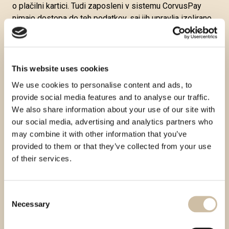
o plačilni kartici. Tudi zaposleni v sistemu CorvusPay
nimajo dostopa do teh podatkov, saj jih upravlja izolirano
jedro, ki zagotavlja najvišjo raven varnosti.
Plačilni obrazec je zaščiten z zanesljivo SSL šifro, ki
zagotavlja varen prenos podatkov. Shranjeni podatki so
This website uses cookies
dodatno zavarovani z enkripcijo prek kriptografskih
We use cookies to personalise content and ads, to
naprav, certificiranih po standardu FIPS 140-2 Level 3.
provide social media features and to analyse our traffic.
Sistem CorvusPay deluje v skladu z najvišjimi
We also share information about your use of our site with
varnostnimi standardi industrije plačilnih kartic (PCI DSS
our social media, advertising and analytics partners who
Level 1) in izpolnjuje vse zahteve za varno spletno
may combine it with other information that you’ve
plačevanje. Pri plačevanju s karticami, ki podpirajo 3-D
provided to them or that they’ve collected from your use
Secure, banka dodatno preverja identiteto Kupca s
of their services.
pomočjo žetona ali gesla.
Sistem CorvusPay vse zbrane informacije obravnava kot
zaupne in jih uporablja izključno za namene, za katere so
Consent
bile pridobljene. Občutljivi podatki so popolnoma varni,
Necessary
Selection
njihova zasebnost pa je zagotovljena z najsodobnejšimi
zaščitnimi mehanizmi. Zbirajo se le tisti podatki, ki so