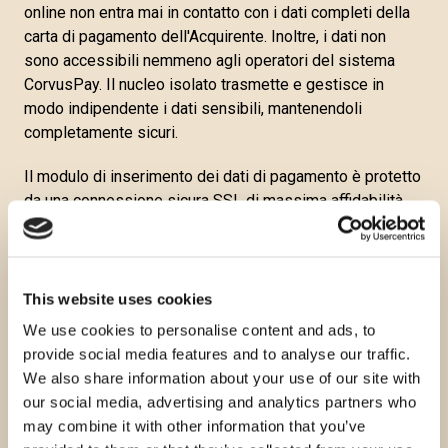
online non entra mai in contatto con i dati completi della
carta di pagamento dell'Acquirente. Inoltre, i dati non
sono accessibili nemmeno agli operatori del sistema
CorvusPay. Il nucleo isolato trasmette e gestisce in
modo indipendente i dati sensibili, mantenendoli
completamente sicuri.
Il modulo di inserimento dei dati di pagamento è protetto
da una connessione sicura SSL di massima affidabilità.
Tutti i dati memorizzati sono ulteriormente protetti dalla
crittografia e utilizzano un dispositivo crittografico
certificato secondo lo standard FIPS 140-2 Livello 3.
CorvusPay soddisfa tutti i requisiti di sicurezza online
This website uses cookies
previsti dai principali marchi di carte, operando in
We use cookies to personalise content and ads, to
conformità con la normativa - PCI DSS Livello 1 - il
provide social media features and to analyse our traffic.
massimo standard di sicurezza dell'industria delle carte
We also share information about your use of our site with
di pagamento. Nel caso dei pagamenti con carte inserite
our social media, advertising and analytics partners who
nel programma 3-D Secure, la banca verifica l'identità
may combine it with other information that you’ve
dell'Acquirente mediante un token o una password oltre