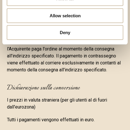
di sicurezza del sistema per la protezione dei dati delle
carte di pagamento dei Clienti.
Allow selection
Pagamento in contrassegno
Deny
Quando si effettua il pagamento in contrassegno,
l'Acquirente paga l'ordine al momento della consegna
all'indirizzo specificato. Il pagamento in contrassegno
viene effettuato al corriere esclusivamente in contanti al
momento della consegna all'indirizzo specificato.
Dichiarazione sulla conversione
I prezzi in valuta straniera (per gli utenti al di fuori
dall’eurozona)
Tutti i pagamenti vengono effettuati in euro.