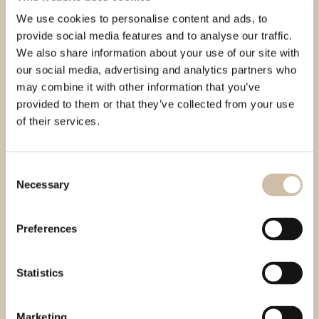
sia connessa a tale marketing diretto.
We use cookies to personalise content and ads, to
provide social media features and to analyse our traffic.
We also share information about your use of our site with
Diritto alla portabilità dei dati
our social media, advertising and analytics partners who
may combine it with other information that you’ve
provided to them or that they’ve collected from your use
L'interessato ha il diritto di ricevere in un formato
of their services.
strutturato, di uso comune e leggibile da dispositivo
automatico i dati personali che lo riguardano che ha
fornito a Aura e ha il diritto di trasmettere tali dati a
Consent
un altro titolare del trattamento senza impedimenti
Necessary
Selection
da parte di Aura cui li ha forniti qualora il trattamento
si basi sul consenso e il trattamento sia effettuato
con mezzi automatizzati.
Preferences
L'interessato ha il diritto di ottenere la trasmissione
Statistics
diretta dei dati personali da Aura ad un altro titolare
del trattamento, se tecnicamente fattibile, e tale
diritto non deve ledere i diritti e le libertà altrui.
Marketing