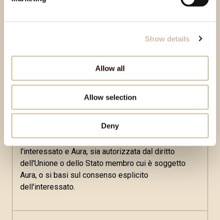
Diritti relativi al processo decisionale automatizzato
Show details
e alla profilazione
Allow all
L'interessato ha il diritto di non essere sottoposto a
una decisione basata unicamente sul trattamento
automatizzato, compresa la profilazione, che
Allow selection
produca effetti giuridici che lo riguardano o che
incida in modo analogo significativamente sulla sua
Deny
persona, a meno che tale decisione sia necessaria
per la conclusione o l'esecuzione di un contratto tra
l'interessato e Aura, sia autorizzata dal diritto
dell'Unione o dello Stato membro cui è soggetto
Aura, o si basi sul consenso esplicito
dell'interessato.