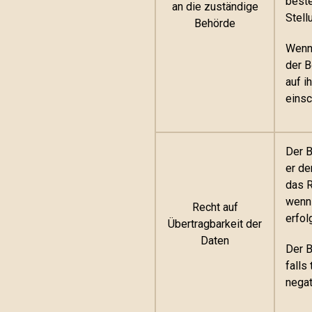
beste
an die zuständige
Stell
Behörde
Wenn 
der B
auf i
einsc
Der B
er de
das R
wenn 
Recht auf
erfol
Übertragbarkeit der
Daten
Der B
falls
negat