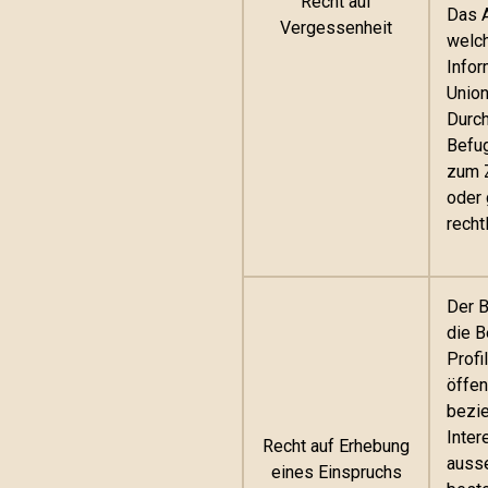
Recht auf
Das A
Vergessenheit
welch
Infor
Union
Durch
Befug
zum Z
oder 
recht
Der B
die B
Profi
öffen
bezie
Inter
Recht auf Erhebung
ausse
eines Einspruchs