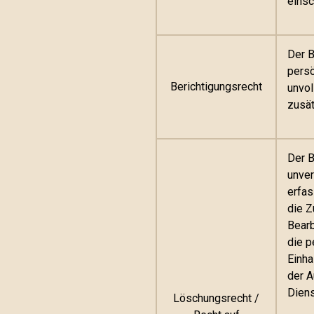
einsc
Der B
persö
Berichtigungsrecht
unvol
zusät
Der B
unver
erfas
die Z
Bearb
die p
Einha
der A
Diens
Löschungsrecht /