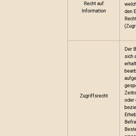
Recht auf
welch
Information
den E
Recht
(Zugr
Der B
sich 
erhal
bearb
aufge
gespe
Zeitr
Zugriffsrecht
oder 
bezie
Erheb
Befra
Beste