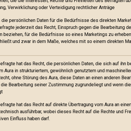
hen, die die Interessen, Rechte und Freiheiten des Befragten ü
ung, Verwirklichung oder Verteidigung rechtlicher Anträge
die persönlichen Daten für die Bedürfnisse des direkten Market
efragte jederzeit das Recht, Einspruch gegen die Bearbeitung de
hn beziehen, für die Bedürfnisse so eines Marketings zu erheben,
hließt und zwar in dem Maße, welches mit so einem direkten Mar
efragte hat das Recht, die persönlichen Daten, die sich auf ihn b
m Aura in strukturiertem, gewöhnlich genutztem und maschinellem
echt, ohne Störung des Aura, diese Daten an einen anderen Bearb
die Bearbeitung seiner Zustimmung zugrundeliegt und wenn die
gt
efragte hat das Recht auf direkte Übertragung vom Aura an einen
 technisch ausführbar, wobei dieses Recht auf die Rechte und Fr
iven Einfluss haben darf.