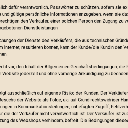
ich dafür verantwortlich, Passwörter zu schützen, sofern sie ex
ige und gültige persönliche Informationen anzugeben, wenn sie da
erechtigen den Verkäufer, einer solchen Person den Zugang zu v
 angebotenen Dienstleistungen.
echungen der Dienste des Verkäufers, die aus technischen Gründe
m Internet, resultieren können, kann der Kunde/die Kundin den Ve
hen.
echt vor, den Inhalt der Allgemeinen Geschäftsbedingungen, die P
er Website jederzeit und ohne vorherige Ankündigung zu beenden
t ausschließlich auf eigenes Risiko der Kunden. Der Verkäufer 
esuchs der Website als Folge, u.a. auf Grund rechtswidriger Hand
ungen in Kommunikationsleitungen, unbefugten Zugriff, Fehlverh
ür die der Verkäufer nicht verantwortlich ist. Der Verkäufer ist 
zung des Webshops verhindern, befreit. Die Bedingungen dieses