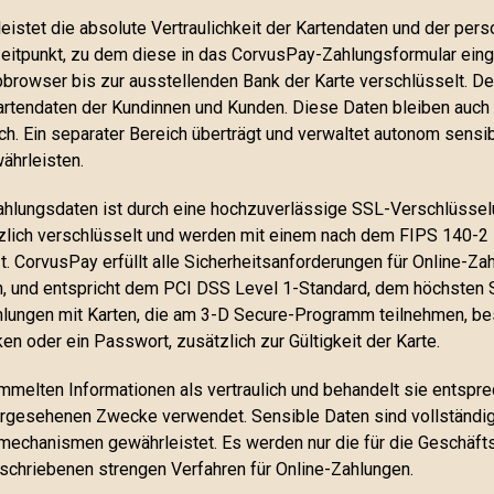
stet die absolute Vertraulichkeit der Kartendaten und der pe
eitpunkt, zu dem diese in das CorvusPay-Zahlungsformular ein
owser bis zur ausstellenden Bank der Karte verschlüsselt. De
artendaten der Kundinnen und Kunden. Diese Daten bleiben auch
. Ein separater Bereich überträgt und verwaltet autonom sensi
ährleisten.
hlungsdaten ist durch eine hochzuverlässige SSL-Verschlüsselu
lich verschlüsselt und werden mit einem nach dem FIPS 140-2 L
. CorvusPay erfüllt alle Sicherheitsanforderungen für Online-Za
, und entspricht dem PCI DSS Level 1-Standard, dem höchsten S
hlungen mit Karten, die am 3-D Secure-Programm teilnehmen, best
n oder ein Passwort, zusätzlich zur Gültigkeit der Karte.
mmelten Informationen als vertraulich und behandelt sie entspre
orgesehenen Zwecke verwendet. Sensible Daten sind vollständig 
echanismen gewährleistet. Es werden nur die für die Geschäfts
schriebenen strengen Verfahren für Online-Zahlungen.