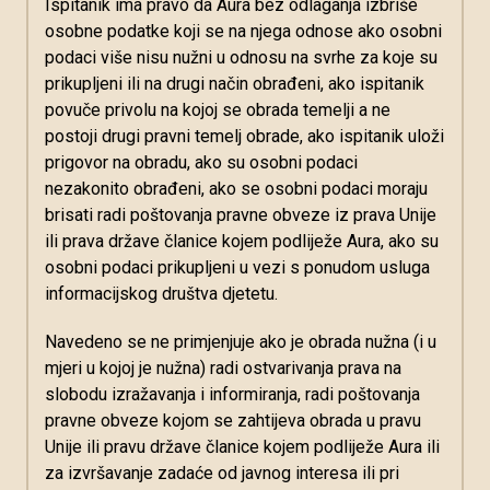
Ispitanik ima pravo da Aura bez odlaganja izbriše
osobne podatke koji se na njega odnose ako osobni
podaci više nisu nužni u odnosu na svrhe za koje su
prikupljeni ili na drugi način obrađeni, ako ispitanik
povuče privolu na kojoj se obrada temelji a ne
postoji drugi pravni temelj obrade, ako ispitanik uloži
prigovor na obradu, ako su osobni podaci
nezakonito obrađeni, ako se osobni podaci moraju
brisati radi poštovanja pravne obveze iz prava Unije
ili prava države članice kojem podliježe Aura, ako su
osobni podaci prikupljeni u vezi s ponudom usluga
informacijskog društva djetetu.
Navedeno se ne primjenjuje ako je obrada nužna (i u
mjeri u kojoj je nužna) radi ostvarivanja prava na
slobodu izražavanja i informiranja, radi poštovanja
pravne obveze kojom se zahtijeva obrada u pravu
Unije ili pravu države članice kojem podliježe Aura ili
za izvršavanje zadaće od javnog interesa ili pri