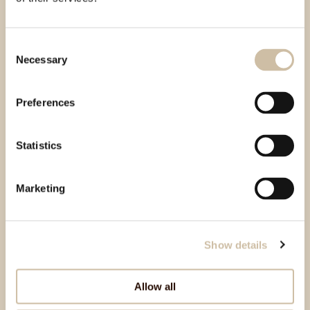
obrade ako se obrada temelji na njegovoj privoli i
ako se obrada provodi automatiziranim putem.
Consent
Necessary
Ispitanik ima pravo na izravni prijenos od Aura
Selection
drugom voditelju obrade ako je to tehnički izvedivo,
a ovo pravo ne smije negativno utjecati na prava i
Preferences
slobode drugih.
Statistics
Prava vezana uz automatsko donošenje odluka i
profiliranje
Marketing
Ispitanik ima pravo da se na njega ne odnosi odluka
koja se temelji isključivo na automatiziranoj obradi,
Show details
uključujući izradu profila, koja proizvodi pravne
učinke koji se na njega odnose ili na sličan način
značajno na njega utječu, osim ako je ta odluka
Allow all
potrebna za sklapanje ili izvršenje ugovora između