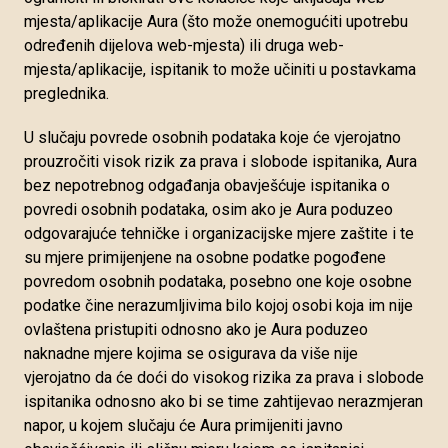
mjesta/aplikacije Aura (što može onemogućiti upotrebu
određenih dijelova web-mjesta) ili druga web-
mjesta/aplikacije, ispitanik to može učiniti u postavkama
preglednika.
U slučaju povrede osobnih podataka koje će vjerojatno
prouzročiti visok rizik za prava i slobode ispitanika, Aura
bez nepotrebnog odgađanja obavješćuje ispitanika o
povredi osobnih podataka, osim ako je Aura poduzeo
odgovarajuće tehničke i organizacijske mjere zaštite i te
su mjere primijenjene na osobne podatke pogođene
povredom osobnih podataka, posebno one koje osobne
podatke čine nerazumljivima bilo kojoj osobi koja im nije
ovlaštena pristupiti odnosno ako je Aura poduzeo
naknadne mjere kojima se osigurava da više nije
vjerojatno da će doći do visokog rizika za prava i slobode
ispitanika odnosno ako bi se time zahtijevao nerazmjeran
napor, u kojem slučaju će Aura primijeniti javno