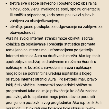
tretira sve osobe pravedno i pošteno bez obzira na
njihovu dob, vjeru, invalidnost, spol, spolnu orijentaciju
ili etničku pripadnost, kada postupa u vezi njihovih
zahtjeva za obavještavanjem;
utvrđuje jasne postupke za odgovaranje na zahtjeve za
obaviještenost
Aura na svojoj Internet stranici može objaviti sadržaj
kolačića za oglašavanje i praćenje statistike prometa
temeljeno na interesima i informacijama posjetitelja
Internet stranica Aura sa društvenih mreža. Ako ispitanik
upotrebljava sadržaj na društvenim mrežama Aura ili u
aplikacijama, kolačić s navedenih mreža i aplikacija
mogao bi se pohraniti na uređaju ispitanika s kojeg
pristupa Internet stranici Aura . Posjetitelji imaju pravo
isključiti kolačiće. Internetski preglednici obično su
programirani tako da im je prihvaćanje kolačića zadana
postavka, ali to ispitanici mogu jednostavno podesiti
promjenom postavki svog preglednika. Ako ispitanik želi
ograničiti ili blokirati sve kolačiće koje uključuju web-