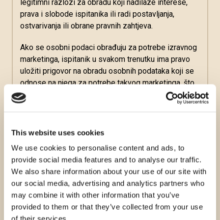
legitimni razlozi za obradu koji nadilaze interese,
prava i slobode ispitanika ili radi postavljanja,
ostvarivanja ili obrane pravnih zahtjeva.
Ako se osobni podaci obrađuju za potrebe izravnog
marketinga, ispitanik u svakom trenutku ima pravo
uložiti prigovor na obradu osobnih podataka koji se
odnose na njega za potrebe takvog marketinga, što
uključuje izradu profila u mjeri koja je povezana s
takvim izravnim marketingom.
This website uses cookies
Pravo na prenosivost podataka
We use cookies to personalise content and ads, to
provide social media features and to analyse our traffic.
Ispitanik ima pravo zaprimiti osobne podatke koji se
We also share information about your use of our site with
odnose na njega, a koje je pružio Aura u
our social media, advertising and analytics partners who
strukturiranom, uobičajeno upotrebljavanom i
may combine it with other information that you’ve
strojnom formatu te ima pravo, bez ometanja od
provided to them or that they’ve collected from your use
strane Aura, prenijeti te podatke drugom voditelju
of their services.