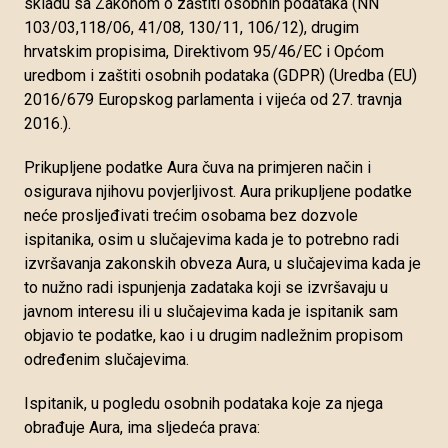
skladu sa Zakonom o zaštiti osobnih podataka (NN
103/03,118/06, 41/08, 130/11, 106/12), drugim
hrvatskim propisima, Direktivom 95/46/EC i Općom
uredbom i zaštiti osobnih podataka (GDPR) (Uredba (EU)
2016/679 Europskog parlamenta i vijeća od 27. travnja
2016.).
Prikupljene podatke Aura čuva na primjeren način i
osigurava njihovu povjerljivost. Aura prikupljene podatke
neće prosljeđivati trećim osobama bez dozvole
ispitanika, osim u slučajevima kada je to potrebno radi
izvršavanja zakonskih obveza Aura, u slučajevima kada je
to nužno radi ispunjenja zadataka koji se izvršavaju u
javnom interesu ili u slučajevima kada je ispitanik sam
objavio te podatke, kao i u drugim nadležnim propisom
određenim slučajevima.
Ispitanik, u pogledu osobnih podataka koje za njega
obrađuje Aura, ima sljedeća prava: