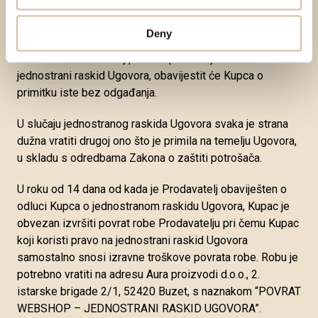
JEDNOSTRANI RASKID UGOVORA ili elektroničkom
poštom na webshop@auraproizvodi.com.
Deny
Nakon što Prodavatelj primi Kupčevu izjavu ili obrazac za
jednostrani raskid Ugovora, obavijestit će Kupca o
primitku iste bez odgađanja.
U slučaju jednostranog raskida Ugovora svaka je strana
dužna vratiti drugoj ono što je primila na temelju Ugovora,
u skladu s odredbama Zakona o zaštiti potrošača.
U roku od 14 dana od kada je Prodavatelj obaviješten o
odluci Kupca o jednostranom raskidu Ugovora, Kupac je
obvezan izvršiti povrat robe Prodavatelju pri čemu Kupac
koji koristi pravo na jednostrani raskid Ugovora
samostalno snosi izravne troškove povrata robe. Robu je
potrebno vratiti na adresu Aura proizvodi d.o.o., 2.
istarske brigade 2/1, 52420 Buzet, s naznakom “POVRAT
WEBSHOP – JEDNOSTRANI RASKID UGOVORA”.