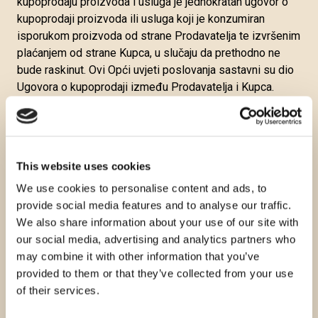
kupoprodaju proizvoda i usluga je jednokratan ugovor o
kupoprodaji proizvoda ili usluga koji je konzumiran
isporukom proizvoda od strane Prodavatelja te izvršenim
plaćanjem od strane Kupca, u slučaju da prethodno ne
bude raskinut. Ovi Opći uvjeti poslovanja sastavni su dio
Ugovora o kupoprodaji između Prodavatelja i Kupca.
Sukladno odredbama Zakona o zaštiti potrošača, svaki
Ugovor sklopljen putem daljinske komunikacije
(internetska trgovina) Kupac može jednostrano raskinuti
ne navodeći razloge za to, u roku od 14 dana od datuma
This website uses cookies
isporuke proizvoda iz narudžbe. Rok od 14 dana
We use cookies to personalise content and ads, to
započinje od dana kada je Kupac, ili treća osoba
provide social media features and to analyse our traffic.
određena od strane Kupca, a koja nije
We also share information about your use of our site with
prijevoznik/dostavljač, primio u posjed proizvod koji je
our social media, advertising and analytics partners who
predmet ugovora. U slučaju da Kupac koristi svoje pravo
may combine it with other information that you’ve
na jednostrani raskid ugovora, izravne troškove povrata u
provided to them or that they’ve collected from your use
cijelosti snosi sam Kupac.
of their services.
Unutar roka od 14 dana Kupac je obvezan obavijestiti