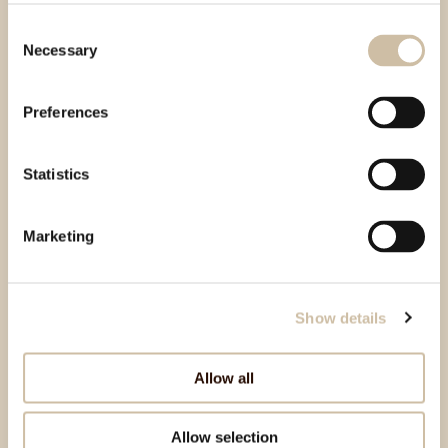
Prodavatelja o jednostranom raskidu Ugovora:
Consent
slanjem popunjenog obrasca za jednostrani raskid
Necessary
Selection
ugovora poštom na adresu Aura proizvodi d.o.o., 2.
istarske brigade 2/1, 52420 Buzet, s naznakom ZA
Preferences
WEBSHOP – JEDNOSTRANI RASKID UGOVORA ili
elektroničkom poštom na
webshop@auraproizvodi.com. Primjerak obrasca za
Statistics
jednostrani raskid ugovora koji se nalazi na našoj
mrežnoj stranici Kupac može preuzeti preuzeti na
Marketing
ovom linku Obrazac za jednostrani raskid ugovora te
elektronički ispuniti i poslati.
slanjem bilo koje druge nedvosmislene izjave u kojoj
Kupac izražava svoju volju da jednostrano raskine
Show details
ugovor i u kojoj je potrebno navesti broj narudžbe te
osnovne podatke Kupca (ime i prezime, adresa, broj
Allow all
telefona i adresa elektroničke pošte) poštom na
adresu Aura proizvodi d.o.o., 2. istarske brigade 2/1,
52420 Buzet, s naznakom ZA WEBSHOP –
Allow selection