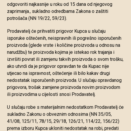
odgovoriti najkasnije u roku od 15 dana od njegovog
zaprimanja., sukladno odredbama Zakona o zaštiti
potrošača (NN 19/22, 59/23).
Prodavatelj će prihvatiti prigovor Kupca u slučaju
isporuke oštećenih, neispravnih ili pogrešno isporučenih
proizvoda (glede vrste i količine proizvoda u odnosu na
narudžbu) te proizvoda kojima je istekao rok trajanja i
izvršiti povrat ili zamjenu takvih proizvoda o svom trošku,
ako utvrdi da je prigovor opravdan te da Kupac nije
utjecao na ispravnost, oštećenje ili bilo kakav drugi
nedostatak isporučenih proizvoda. U slučaju opravdanog
prigovora, trošak zamjene proizvoda novim proizvodom
ili proizvodima u cijelosti snosi Prodavatelj.
U slučaju robe s materijalnim nedostatkom Prodavatelj će
sukladno Zakonu o obveznim odnosima (NN 35/05,
41/08, 125/11, 78/15, 29/18, 126/21, 114/22, 156/22)
prema izboru Kupca ukloniti nedostatak na robi, predati