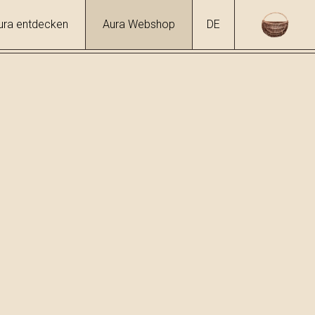
ura entdecken
Aura Webshop
DE
öre
/
Honiglikör
hol
1 %