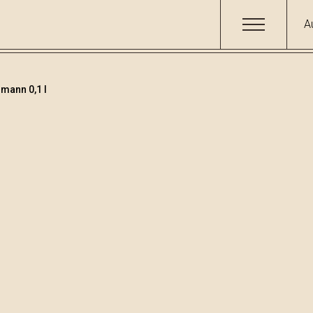
A
mann 0,1 l
Obstbrände und Lik
Code
Volumen
Alko
001528
0.1
29.3