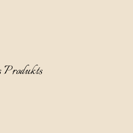
kühlt auf 8-10°C und ohne Eis zu servieren.
s Produkts