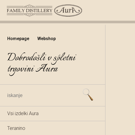
Homepage
Webshop
Dobrodošli v spletni
trgovini Aura
Vsi izdelki Aura
Teranino