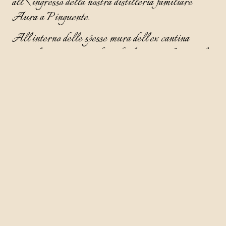
all\'ingresso della nostra distilleria familiare
Aura a Pinguente.
All'interno delle spesse mura dell'ex cantina
vinicola, su una superficie di oltre 600 m², si svolge
la produzione di grappe, liquori, gin e marmellate
Aura. Oltre alla zona di produzione, dove vengono
creati i prodotti Aura, c'è anche uno spazio dedicato
alla degustazione e alla vendita.