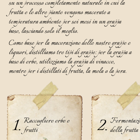
su un processo completamente naturale in cui la
frutta e le altre piante vengono macerate a
temperatura ambiente per sei mesi in un grappa
base, lasciando solo il meglio.
Come base per la macerazione delle nostre grappe e
liquori, distilliamo tre tipi di grappe: per la grappa a
base di erbe, utilizziamo la grappa di vinacce,
mentre per i distillati di frutta, la mela o la pera.
1.
2.
Raccogliere erbe e 
Fermentazi
frutti
della frutta