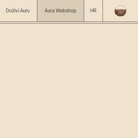
Doživi Auru
Aura Webshop
HR
/
Travarica
hol
3 %