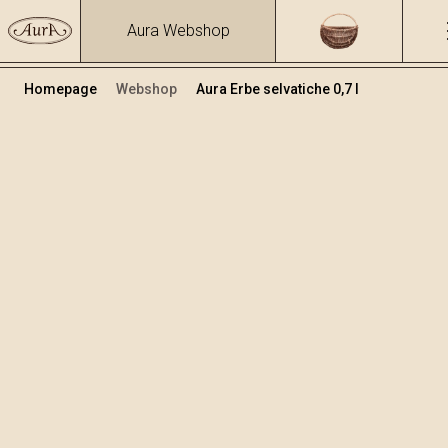
Aura Webshop
Homepage
Webshop
Aura Erbe selvatiche 0,7 l
Grappe e liquori alle erbe
/
Erbe selvatiche
Volume
Alcol
0.7
39.93 %
+
Aggiungi al carrello