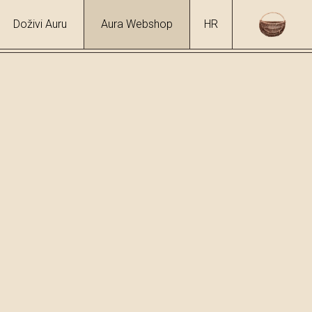
Doživi Auru
Aura Webshop
HR
okolada s masl. uljem