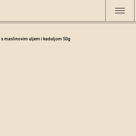
s maslinovim uljem i kaduljom 50g
Čokolade
/
Tamna č
Šifra
Volumen
000702
50