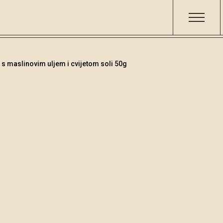
s maslinovim uljem i cvijetom soli 50g
Čokolade
/
Tamna č
Šifra
Volumen
001345
50