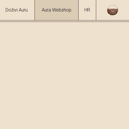
Doživi Auru
Aura Webshop
HR
okolada s masl. uljem