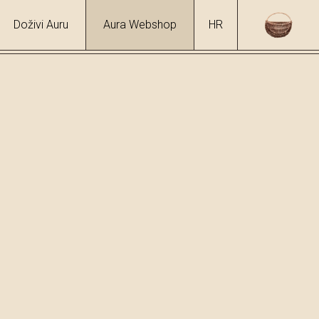
Doživi Auru
Aura Webshop
HR
ada Crema
hol
%