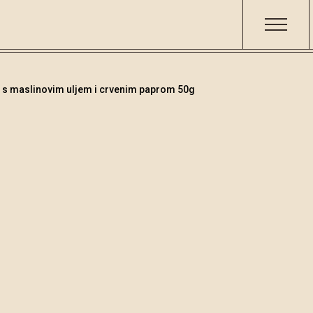
 s maslinovim uljem i crvenim paprom 50g
Čokolade
/
Tamna č
Šifra
Volumen
001341
50