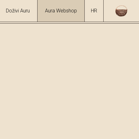
Doživi Auru
Aura Webshop
HR
okolada s masl. uljem