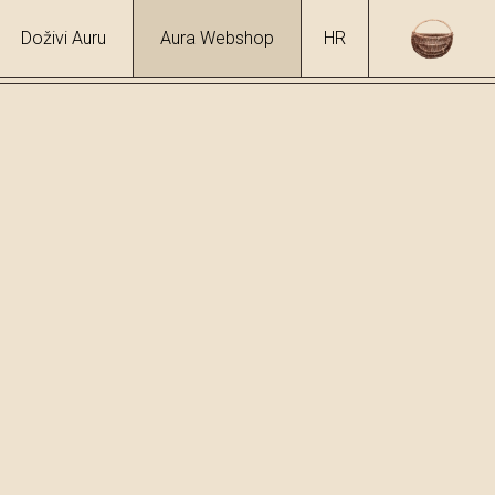
Doživi Auru
Aura Webshop
HR
/
Gorki Pelinkovac
hol
1 %