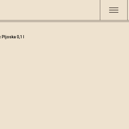
 Pljoska 0,1 l
Biljne rakije i likeri
Šifra
Volumen
Alko
001532
0.1
30.8