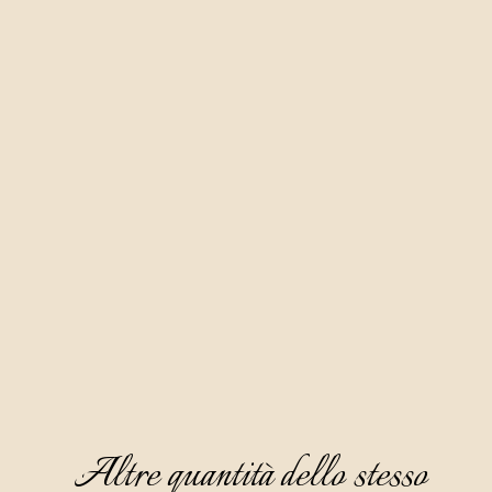
Questa grappa viene prodotta sulla base della grappa di
vinacce mediante una macerazione di sei mesi di assenzio
amaro raccolto a mano dalle pendici della zona
ecologicamente pura di Cicceria.
Ha un bellissimo colore caramello, un aroma piacevole e
invitante in cui domina la nota di assenzio, menta, rosmarino
e liquirizia. Il gusto è semi-secco, caldo e gradevole, mentre
sulla persistenza gustativa prevale la nota tipica dell'assenzio
amaro.
Questo digestivo si consiglia di servirlo fresco a 8 - 10°C e
senza ghiaccio.
Altre quantità dello stesso