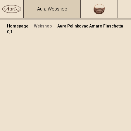
Aura Webshop
Homepage
Webshop
Aura Pelinkovac Amaro Fiaschetta
0,1 l
Grappe e liquori alle erbe
/
Pelinkovac Amaro
Volume
Alcol
0.1
30.81 %