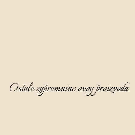
zlatnih medalja s prestižnih svjetskih natjecanja.
Krasi ga duboka rubin crvena boja, bistar je i djelomično gust,
a miris mu je ugodan i zavodljiv. Na mirisu dominira nota zrele
višnje, mliječne čokolade i cimeta. Na okusu je sladak, fin i
slojevit, a na after tasteu javlja se nota marmelade od višnje.
Preporučamo ga poslužiti kao digestive bez leda ohlađen na 0
do 6 °C. Odlično pristaje uz deserte.
Ostale zapremnine ovog proizvoda