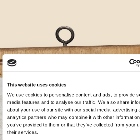
This website uses cookies
Aura kokteli
We use cookies to personalise content and ads, to provide s
media features and to analyse our traffic. We also share info
about your use of our site with our social media, advertising 
Gin Karbun Tonic s Teraninom
analytics partners who may combine it with other information
you’ve provided to them or that they’ve collected from your u
Sastojci:
their services.