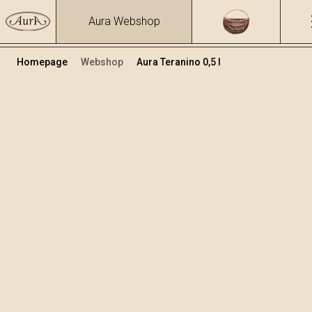
Aura Webshop
Homepage
Webshop
Aura Teranino 0,5 l
Teranino
Volumen
Alkohol
0.5
15.86 %