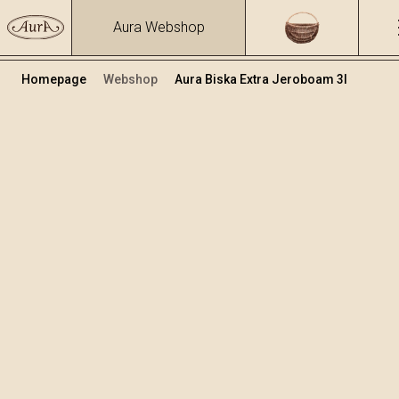
Aura Webshop
Homepage
Webshop
Aura Biska Extra Jeroboam 3l
Premium grappe
Volume
Alcol
3
39.81 %
+
Aggiungi al carrello