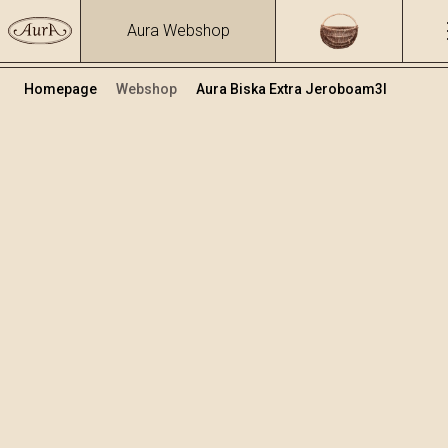
Aura Webshop
Homepage
Webshop
Aura Biska Extra Jeroboam3l
Premium Schnäpsen
Volumen
Alkohol
3
39.81 %
+
In den Warenkorb legen