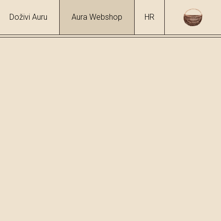
Doživi Auru
Aura Webshop
HR
hol
%