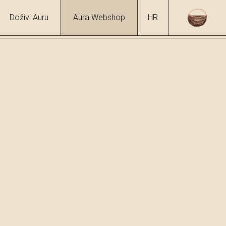
Doživi Auru
Aura Webshop
HR
hol
6 %