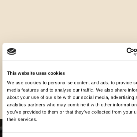
notom suhe marelice i bijelog livadnog cvijeća. Na okusu je 
moćna, suha i topla uz notu pelina na aftertasteu.
Idealno ju je poslužiti kao digestive, ohlađenu na 8 - 10°C i 
bez leda.
Ostale zapremnine ovog proizvoda
This website uses cookies
We use cookies to personalise content and ads, to provide s
media features and to analyse our traffic. We also share info
about your use of our site with our social media, advertising 
analytics partners who may combine it with other information
you’ve provided to them or that they’ve collected from your u
their services.