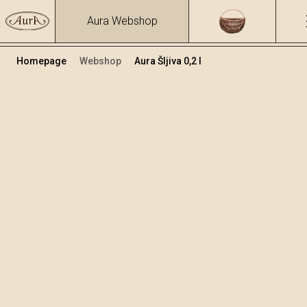
Aura Webshop
Homepage
Webshop
Aura Šljiva 0,2 l
Destilati
/
Šljiva
Volumen
Alkohol
0.2
40 %
+
Dodaj u košaricu