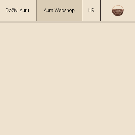
Doživi Auru
Aura Webshop
HR
/
Maslina i badem
hol
1 %