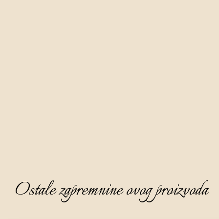
Biska je autohtona rakija za ovaj dio Istre, a proizvodimo ju 
od pažljivo ubranih listova žute imele sa stabla hrasta s 
područja Istre koji se maceriraju šest mjeseci u bazi rakije 
komovice.
Aura biska nježno je smeđe boje karamele, bistra i gusta, 
izraženog ugodnog i finog mirisa na kojemu dominira nota 
kestenovog meda i cimeta uz tračak klinčića i anisa.
Na okusu je topla i elegantna, polusuha, nježna i zaokružena.
Idealno ju je poslužiti kao digestive, ohlađenu na 8 - 10°C i 
bez leda.
Ostale zapremnine ovog proizvoda