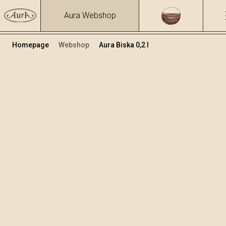
Aura Webshop
Homepage
Webshop
Aura Biska 0,2 l
Biljne rakije i likeri
/
Biska
Volumen
Alkohol
0.2
37.47 %
+
Dodaj u košaricu