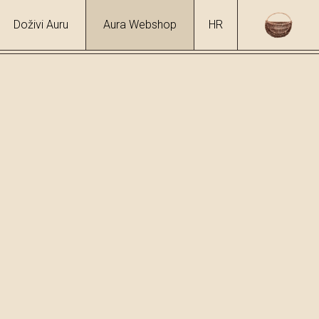
Doživi Auru
Aura Webshop
HR
hol
7 %