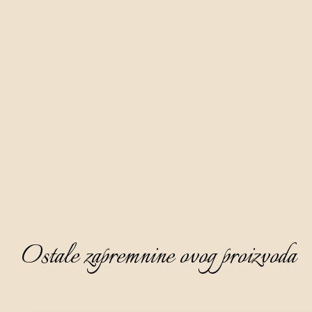
Nezaobilazna voćna rakija u našoj ponudi. Spravljamo je na 
bazi destilata od kruške polugodišnjom maceracijom plodova 
divlje kruške ručno ubranih diljem Istre.
Krasi je nježna, neobično zelenkasto žuta boja, bistra je i 
živahna, profinjenog, prijatnog i elegantnog mirisa na 
kojemu prevladava karakteristična nota male divlje kruške, 
bagremovog meda i suhe marelice. Na okusu je poluslatka i 
topla, a sofisticirana, dok se na aftertasteu javlja neočekivana 
nota ušećerene narančine korice.
Savjetujemo posluživanje kao aperitiv, ohlađenu na 8 - 10°C, 
bez leda.
Ostale zapremnine ovog proizvoda