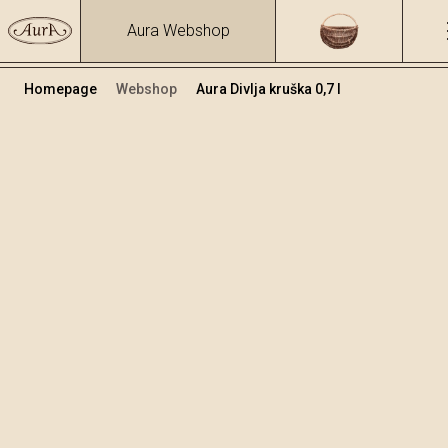
Aura Webshop
Homepage
Webshop
Aura Divlja kruška 0,7 l
Voćne rakije i likeri
/
Divlja kruška
Volumen
Alkohol
0.7
29.48 %
+
Dodaj u košaricu