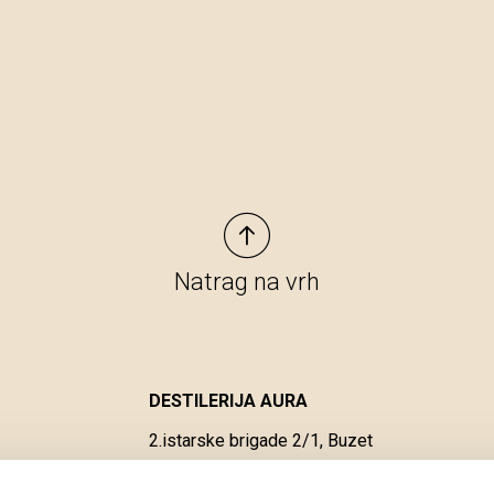
Natrag na vrh
DESTILERIJA AURA
2.istarske brigade 2/1, Buzet
aura@auraproizvodi.com