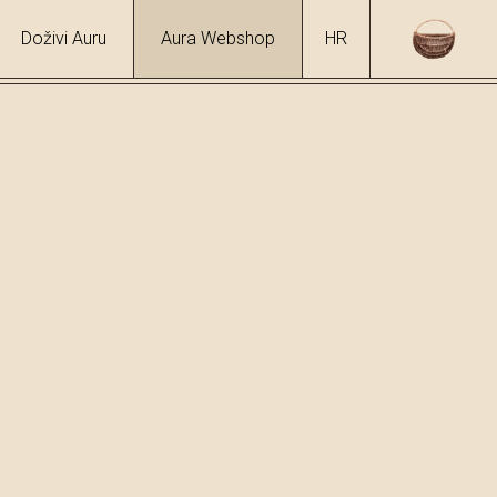
Doživi Auru
Aura Webshop
HR
/
Rogač
hol
4 %