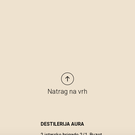
Natrag na vrh
DESTILERIJA AURA
2.istarske brigade 2/1, Buzet