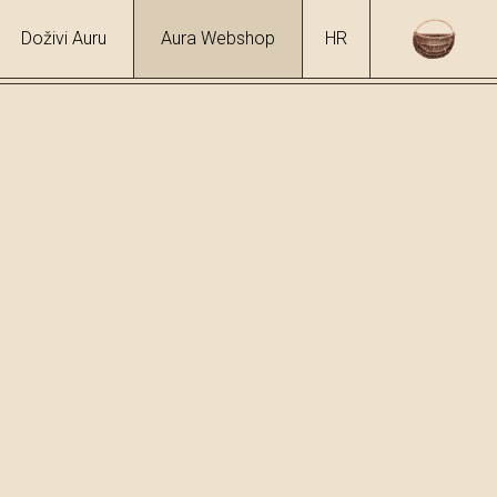
Doživi Auru
Aura Webshop
HR
/
Rogač
hol
4 %