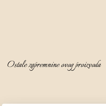
Aura Bianca spravlja se prirodnim putem destilacijom dropa 
bijelih sorti grožđa.
Odlikuje se elegantnom kristalnom bistrinom, finog je i 
dopadljivog mirisa na kojemu dominira nota bazginog cvijeta 
i svježeg bosiljka, ispod kojih se osjeća dašak ljubičice. Na 
okusu je suha i topla, a na aftertasteu se javlja nota 
narančine korice.
Ostale zapremnine ovog proizvoda