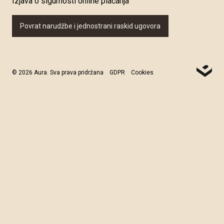
Izjava o sigurnosti online plaćanja
Povrat narudžbe i jednostrani raskid ugovora
© 2026 Aura. Sva prava pridržana
GDPR
Cookies