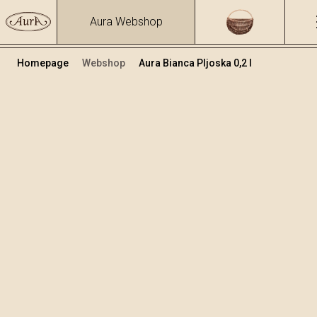
Aura Webshop
Homepage
Webshop
Aura Bianca Pljoska 0,2 l
Destilati
/
Bianca
Volumen
Alkohol
0.2
40 %
+
Dodaj u košaricu