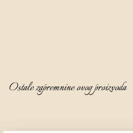
polugodišnjom maceracijom ručno ubranog gorkog pelina s 
obronaka ekološki čistog područja Ćićarije.
Prekrasne je boje karamele, ugodnog i privlačnog mirisa na 
kojemu dominira nota pelina, mente, ružmarina i sladića. Na 
okusu je polusuh, topao i dopadljiv, a na aftertasteu 
prevladava nota tipična za gorki pelin.
Ovaj digestive je idealno poslužiti ohlađen na 8 - 10°C i bez 
leda.
Ostale zapremnine ovog proizvoda