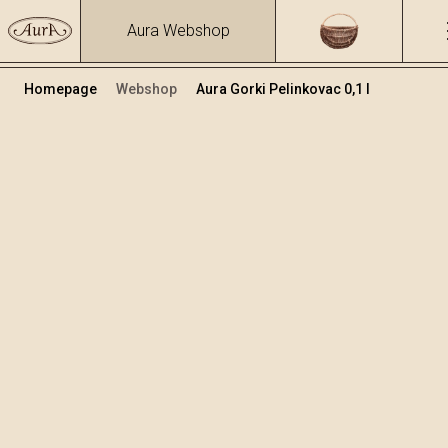
Aura Webshop
Homepage
Webshop
Aura Gorki Pelinkovac 0,1 l
Biljne rakije i likeri
/
Gorki Pelinkovac
Volumen
Alkohol
0.1
30.81 %
+
Dodaj u košaricu