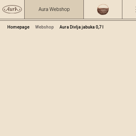
Aura Webshop
Homepage
Webshop
Aura Divlja jabuka 0,7 l
Voćne rakije i likeri
/
Divlja jabuka
Volumen
Alkohol
0.7
28.09 %
+
Dodaj u košaricu