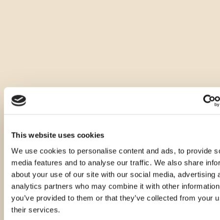
Rakija od divlje jabuke odlikuje se nježnom zlaćano žutom
bojom, bistra je i razigrana, blagog i ugodnog mirisa na
kojemu prevladava nota zrelih jabuka, meda od kadulje i
korice mandarine. Na okusu je poluslatka, elegantna i
mekana, a na aftertasteu iznenađuje notom pečene jabuke.
Savjetujemo posluživanje kao aperitiv, ohlađenu na 8 - 10°C,
bez leda.
Ostale zapremnine ovog proizvoda
This website uses cookies
We use cookies to personalise content and ads, to provide s
media features and to analyse our traffic. We also share info
about your use of our site with our social media, advertising 
analytics partners who may combine it with other information
you’ve provided to them or that they’ve collected from your u
their services.