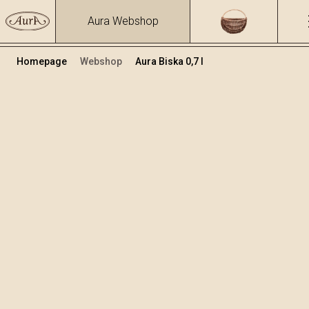
Aura Webshop
Homepage
Webshop
Aura Biska 0,7 l
Biljne rakije i likeri
/
Biska
Volumen
Alkohol
0.7
37.47 %
+
Dodaj u košaricu