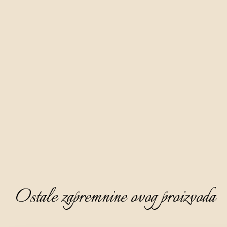
Biska je autohtona rakija za ovaj dio Istre, a proizvodimo ju
od pažljivo ubranih listova žute imele sa stabla hrasta s
područja Istre koji se maceriraju šest mjeseci u bazi rakije
komovice.
Aura biska nježno je smeđe boje karamele, bistra i gusta,
izraženog ugodnog i finog mirisa na kojemu dominira nota
kestenovog meda i cimeta uz tračak klinčića i anisa.
Na okusu je topla i elegantna, polusuha, nježna i zaokružena.
Idealno ju je poslužiti kao digestive, ohlađenu na 8 - 10°C i
bez leda.
Ostale zapremnine ovog proizvoda