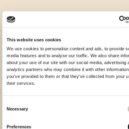
This website uses cookies
We use cookies to personalise content and ads, to provide s
media features and to analyse our traffic. We also share info
about your use of our site with our social media, advertising 
analytics partners who may combine it with other information
you’ve provided to them or that they’ve collected from your u
their services.
Consent
Necessary
Selection
Preferences
Vinistra 2021 – Gold
Vinistra 2022 – Gold
Smotra istarskih rakija