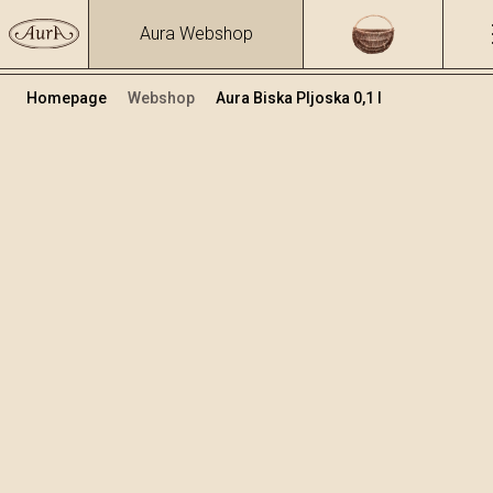
Aura Webshop
Homepage
Webshop
Aura Biska Pljoska 0,1 l
Biljne rakije i likeri
/
Biska
Volumen
Alkohol
0.1
37.47 %
+
Dodaj u košaricu