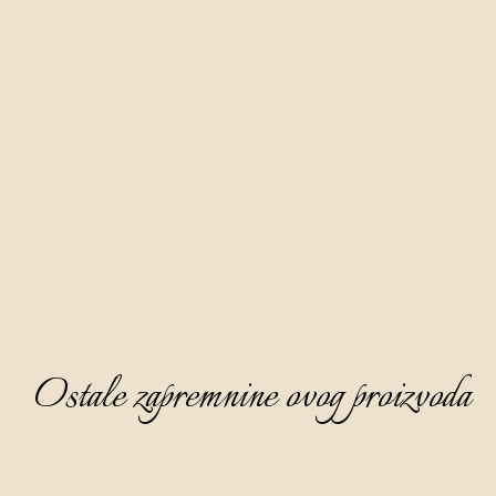
od pažljivo ubranih listova žute imele sa stabla hrasta s
područja Istre koji se maceriraju šest mjeseci u bazi rakije
komovice.
Aura biska nježno je smeđe boje karamele, bistra i gusta,
izraženog ugodnog i finog mirisa na kojemu dominira nota
kestenovog meda i cimeta uz tračak klinčića i anisa.
Na okusu je topla i elegantna, polusuha, nježna i zaokružena.
Idealno ju je poslužiti kao digestive, ohlađenu na 8 - 10°C i
bez leda.
Ostale zapremnine ovog proizvoda