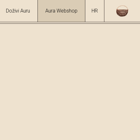
Doživi Auru
Aura Webshop
HR
/
Biska
hol
7 %