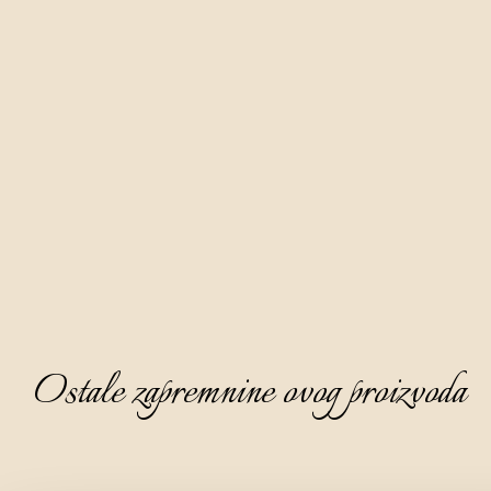
od pažljivo ubranih listova žute imele sa stabla hrasta s
područja Istre koji se maceriraju šest mjeseci u bazi rakije
komovice.
Aura biska nježno je smeđe boje karamele, bistra i gusta,
izraženog ugodnog i finog mirisa na kojemu dominira nota
kestenovog meda i cimeta uz tračak klinčića i anisa.
Na okusu je topla i elegantna, polusuha, nježna i zaokružena.
Idealno ju je poslužiti kao digestive, ohlađenu na 8 - 10°C i
bez leda.
Ostale zapremnine ovog proizvoda