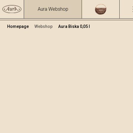
Aura Webshop
Homepage
Webshop
Aura Biska 0,05 l
Biljne rakije i likeri
/
Biska
Volumen
Alkohol
0.05
37.47 %
+
Dodaj u košaricu