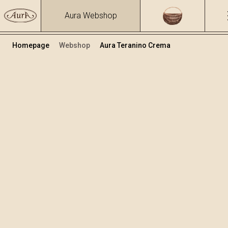
Aura Webshop
Homepage
Webshop
Aura Teranino Crema
Liquori alla crema
/
Teranino Crema
Volume
Alcol
0.7
16.7 %
+
Aggiungi al carrello