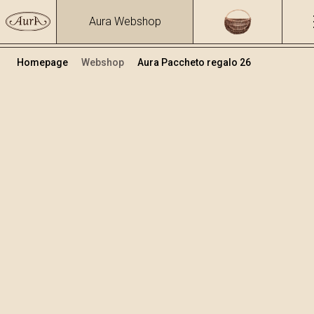
Aura Webshop
Homepage
Webshop
Aura Paccheto regalo 26
Pacchetti regalo
Volume
Alcol
0.7
39.17 %
+
Aggiungi al carrello