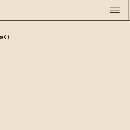
a 0,1 l
Destillate
/
Prugna
Codice
Volume
Alcol
001534
0.1
40 %