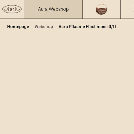
Aura Webshop
Homepage
Webshop
Aura Pflaume Flachmann 0,1 l
Distillati
/
Pflaume
Volumen
Alkohol
0.1
40 %
+
In den Warenkorb legen