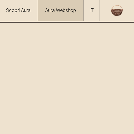
Scopri Aura
Aura Webshop
IT
 frutta
/
Carruba
 %