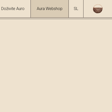
Doživite Auro
Aura Webshop
SL
ji
/
Rožiči
hol
4 %