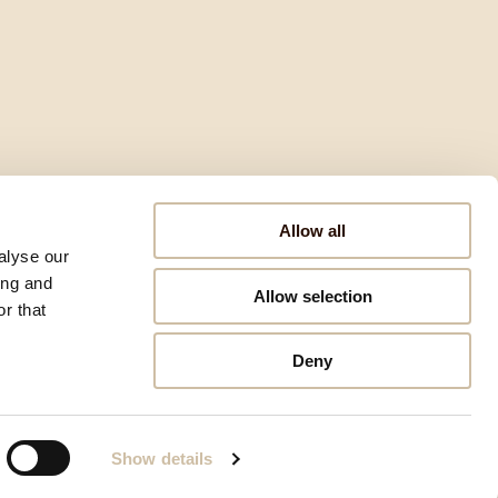
Allow all
alyse our
ing and
Allow selection
r that
Deny
Show details