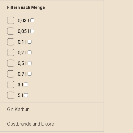
Filtern nach Menge
0,03 l
0,05 l
0,1 l
0,2 l
0,5 l
0,7 l
3 l
5 l
Gin Karbun
Obstbrände und Liköre