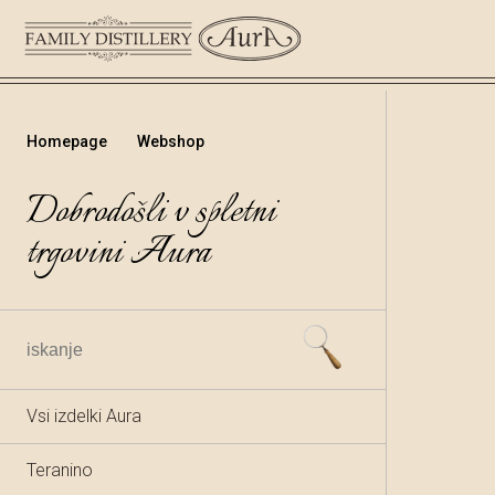
Homepage
Webshop
Dobrodošli v spletni
trgovini Aura
Vsi izdelki Aura
Teranino