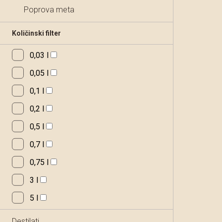
Poprova meta
Količinski filter
0,03 l
0,05 l
0,1 l
0,2 l
0,5 l
0,7 l
0,75 l
3 l
5 l
Destilati