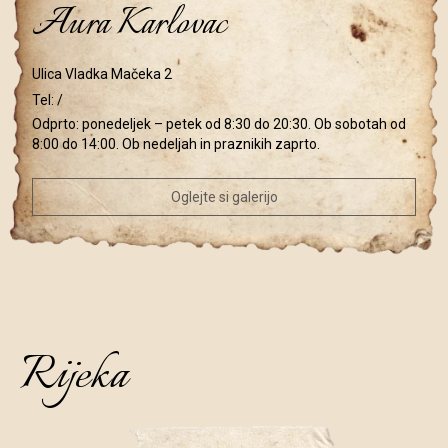
Aura Karlovac
Ulica Vladka Mačeka 2
Tel:
/
Odprto: ponedeljek – petek od 8:30 do 20:30. Ob sobotah od
8:00 do 14:00. Ob nedeljah in praznikih zaprto.
Oglejte si galerijo
Rijeka