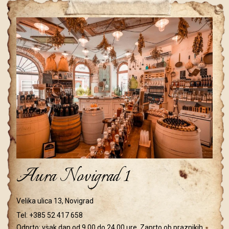
Aura Novigrad 1
Velika ulica 13, Novigrad
Tel:
+385 52 417 658
Odprto: vsak dan od 9.00 do 24.00 ure. Zaprto ob praznikih.