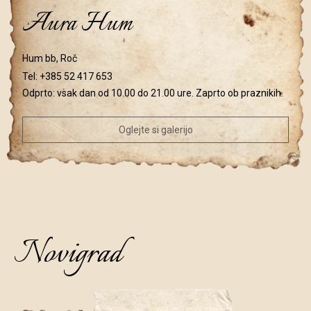
Aura Hum
Hum bb, Roč
Tel:
+385 52 417 653
Odprto: vsak dan od 10.00 do 21.00 ure. Zaprto ob praznikih.
Oglejte si galerijo
Novigrad