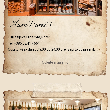
Aura Poreč 1
Eufrazijeva ulica 24a, Poreč
Tel:
+385 52 417 661
Odprto: vsak dan od 9.00 do 24.00 ure. Zaprto ob praznikih.
Oglejte si galerijo