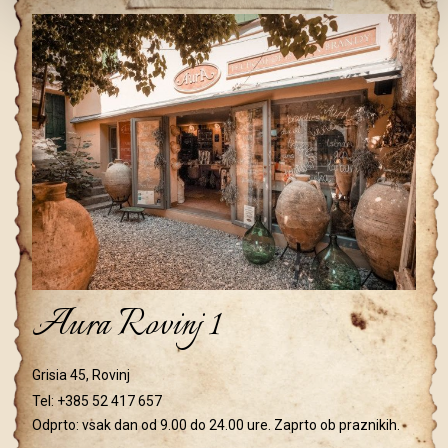
Aura Rovinj 1
Grisia 45, Rovinj
Tel:
+385 52 417 657
Odprto: vsak dan od 9.00 do 24.00 ure. Zaprto ob praznikih.