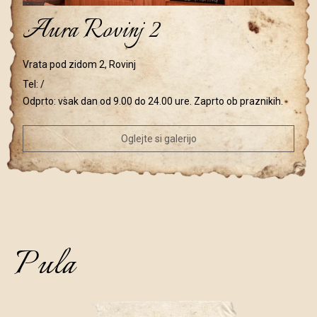
Aura Rovinj 2
Vrata pod zidom 2, Rovinj
Tel:
/
Odprto: vsak dan od 9.00 do 24.00 ure. Zaprto ob praznikih.
Oglejte si galerijo
Pula