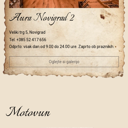
Aura Novigrad 2
Veliki trg 5, Novigrad
Tel:
+385 52 417 656
Odprto: vsak dan od 9.00 do 24.00 ure. Zaprto ob praznikih.
Oglejte si galerijo
Motovun