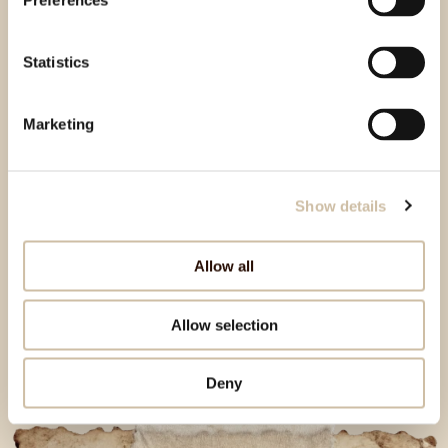
Preferences
Brionska 3
Statistics
Tel:
/
Odprto: ponedeljek - sobota od 9.00 do 21.00. Ob nedeljah in
praznikih zaprto.
Marketing
Oglejte si galerijo
Show details
Allow all
Rovinj
Allow selection
Deny